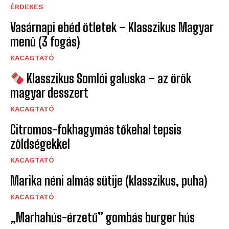
ÉRDEKES
Vasárnapi ebéd ötletek – Klasszikus Magyar
menü (3 fogás)
KACAGTATÓ
Klasszikus Somlói galuska – az örök
magyar desszert
KACAGTATÓ
Citromos-fokhagymás tőkehal tepsis
zöldségekkel
KACAGTATÓ
Marika néni almás sütije (klasszikus, puha)
KACAGTATÓ
„Marhahús-érzetű” gombás burger hús