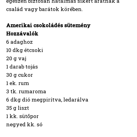
egészen biztosan hatalmas sikert aratnak a
család vagy barátok körében.
Amerikai csokoládés sütemény
Hozzávalók
6 adaghoz
10 dkg étcsoki
20 g vaj
1 darab tojás
30 g cukor
1 ek. rum
3 tk. rumaroma
6 dkg dió megpirítva, ledarálva
35 g liszt
1 kk. sütőpor
negyed kk. só