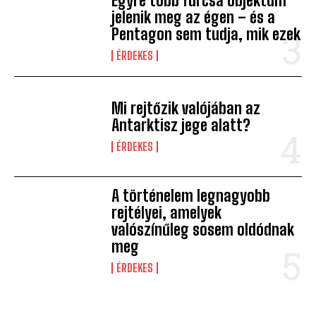
Egyre több furcsa objektum
jelenik meg az égen – és a
Pentagon sem tudja, mik ezek
ÉRDEKES
Mi rejtőzik valójában az
Antarktisz jege alatt?
ÉRDEKES
A történelem legnagyobb
rejtélyei, amelyek
valószínűleg sosem oldódnak
meg
ÉRDEKES