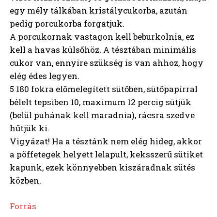
egy mély tálkában kristálycukorba, azután
pedig porcukorba forgatjuk.
A porcukornak vastagon kell beburkolnia, ez
kell a havas külsőhöz. A tésztában minimális
cukor van, ennyire szükség is van ahhoz, hogy
elég édes legyen.
5 180 fokra előmelegített sütőben, sütőpapírral
bélelt tepsiben 10, maximum 12 percig sütjük
(belül puhának kell maradnia), rácsra szedve
hűtjük ki.
Vigyázat! Ha a tésztánk nem elég hideg, akkor
a pöffetegek helyett lelapult, keksszerű sütiket
kapunk, ezek könnyebben kiszáradnak sütés
közben.
Forrás