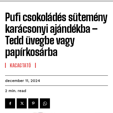
Pufi csokoládés sütemény
karácsonyi ajándékba –
Tedd üvegbe vagy
papírkosárba
KACAGTATÓ
december 11, 2024
read
2
min.