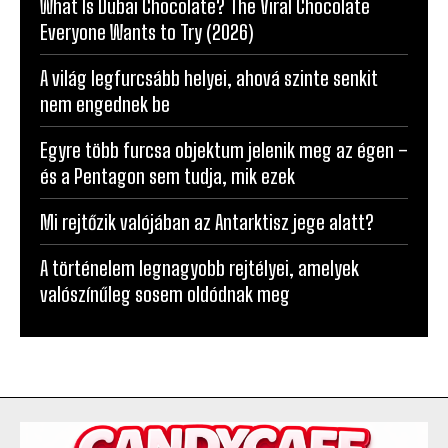
What Is Dubai Chocolate? The Viral Chocolate
Everyone Wants to Try (2026)
A világ legfurcsább helyei, ahová szinte senkit
nem engednek be
Egyre több furcsa objektum jelenik meg az égen –
és a Pentagon sem tudja, mik ezek
Mi rejtőzik valójában az Antarktisz jege alatt?
A történelem legnagyobb rejtélyei, amelyek
valószínűleg sosem oldódnak meg