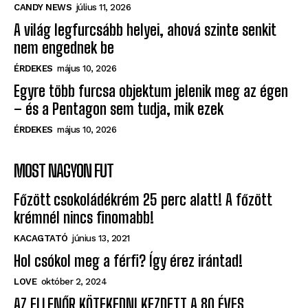
CANDY NEWS
július 11, 2026
A világ legfurcsább helyei, ahová szinte senkit
nem engednek be
ÉRDEKES
május 10, 2026
Egyre több furcsa objektum jelenik meg az égen
– és a Pentagon sem tudja, mik ezek
ÉRDEKES
május 10, 2026
MOST NAGYON FUT
Főzött csokoládékrém 25 perc alatt! A főzött
krémnél nincs finomabb!
KACAGTATÓ
június 13, 2021
Hol csókol meg a férfi? Így érez irántad!
LOVE
október 2, 2024
AZ ELLENŐR KÖTEKEDNI KEZDETT A 80 ÉVES