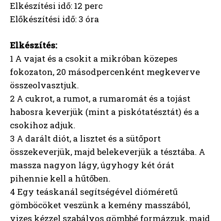
Elkészítési idő: 12 perc
Előkészítési idő: 3 óra
Elkészítés:
1 A vajat és a csokit a mikróban közepes
fokozaton, 20 másodpercenként megkeverve
összeolvasztjuk.
2 A cukrot, a rumot, a rumaromát és a tojást
habosra keverjük (mint a piskótatésztát) és a
csokihoz adjuk.
3 A darált diót, a lisztet és a sütőport
összekeverjük, majd belekeverjük a tésztába. A
massza nagyon lágy, úgyhogy két órát
pihennie kell a hűtőben.
4 Egy teáskanál segítségével dióméretű
gömböcöket veszünk a kemény masszából,
vizes kézzel szabályos gömbbé formázzuk, majd