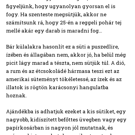
figyeljünk, hogy ugyanolyan gyorsan el is
fogy. Ha szenteste megsütjük, akkor ne
számítsunk rá, hogy 25-én a reggeli pohár tej
mellé akár egy darab is maradni fog…
Bár külalakra hasonlít ez a süti a puszedlire,
ízében és állagában nem, akkor jó, ha belül még
picit lágy marad a tészta, nem sütjük túl. A dió,
a rum és az étcsokoládé hármasa teszi ezt az
amerikai süteményt tökéletessé, az ízek és az
illatok is rögtön karácsonyi hangulatba
hoznak.
Ajándékba is adhatjuk ezeket a kis sütiket, egy
nagyobb, kidíszített befőttes üvegben vagy egy
papírkosárban is nagyon jól mutatnak, és