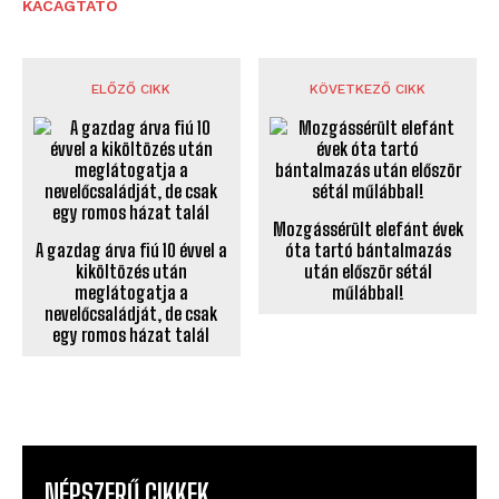
KACAGTATÓ
ELŐZŐ CIKK
KÖVETKEZŐ CIKK
Mozgássérült elefánt évek
A gazdag árva fiú 10 évvel a
óta tartó bántalmazás
kiköltözés után
után először sétál
meglátogatja a
műlábbal!
nevelőcsaládját, de csak
egy romos házat talál
NÉPSZERŰ CIKKEK