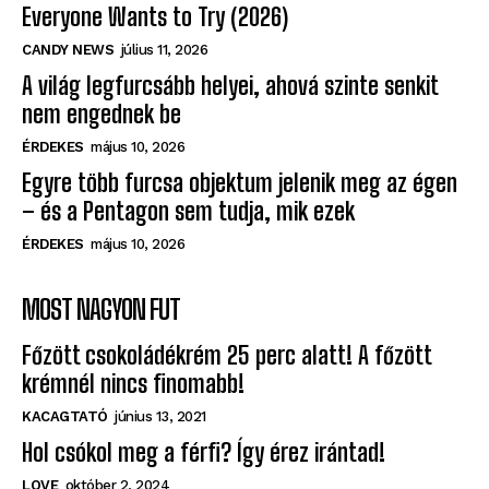
Everyone Wants to Try (2026)
CANDY NEWS
július 11, 2026
A világ legfurcsább helyei, ahová szinte senkit
nem engednek be
ÉRDEKES
május 10, 2026
Egyre több furcsa objektum jelenik meg az égen
– és a Pentagon sem tudja, mik ezek
ÉRDEKES
május 10, 2026
MOST NAGYON FUT
Főzött csokoládékrém 25 perc alatt! A főzött
krémnél nincs finomabb!
KACAGTATÓ
június 13, 2021
Hol csókol meg a férfi? Így érez irántad!
LOVE
október 2, 2024