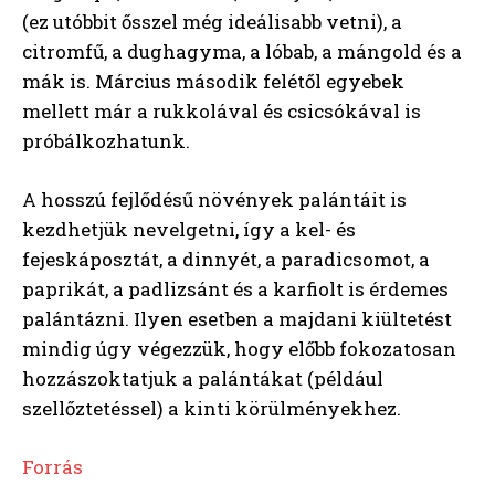
(ez utóbbit ősszel még ideálisabb vetni), a
citromfű, a dughagyma, a lóbab, a mángold és a
mák is. Március második felétől egyebek
mellett már a rukkolával és csicsókával is
próbálkozhatunk.
A hosszú fejlődésű növények palántáit is
kezdhetjük nevelgetni, így a kel- és
fejeskáposztát, a dinnyét, a paradicsomot, a
paprikát, a padlizsánt és a karfiolt is érdemes
palántázni. Ilyen esetben a majdani kiültetést
mindig úgy végezzük, hogy előbb fokozatosan
hozzászoktatjuk a palántákat (például
szellőztetéssel) a kinti körülményekhez.
Forrás