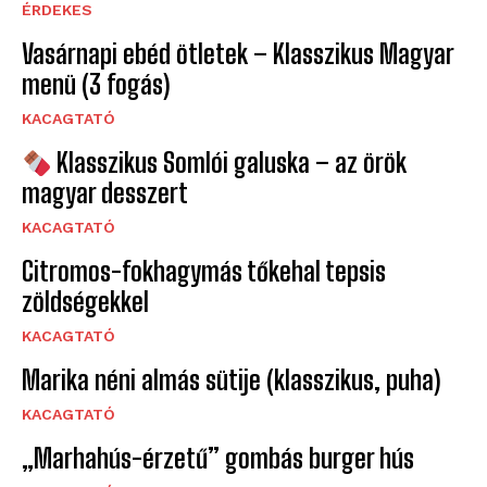
ÉRDEKES
Vasárnapi ebéd ötletek – Klasszikus Magyar
menü (3 fogás)
KACAGTATÓ
Klasszikus Somlói galuska – az örök
magyar desszert
KACAGTATÓ
Citromos-fokhagymás tőkehal tepsis
zöldségekkel
KACAGTATÓ
Marika néni almás sütije (klasszikus, puha)
KACAGTATÓ
„Marhahús-érzetű” gombás burger hús