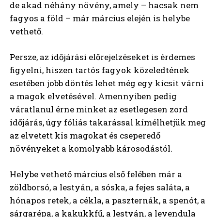
de akad néhány növény, amely – hacsak nem
fagyos a föld – már március elején is helybe
vethető.
Persze, az időjárási előrejelzéseket is érdemes
figyelni, hiszen tartós fagyok közeledtének
esetében jobb döntés lehet még egy kicsit várni
a magok elvetésével. Amennyiben pedig
váratlanul érne minket az esetlegesen zord
időjárás, úgy fóliás takarással kímélhetjük meg
az elvetett kis magokat és cseperedő
növényeket a komolyabb károsodástól.
Helybe vethető március első felében már a
zöldborsó, a lestyán, a sóska, a fejes saláta, a
hónapos retek, a cékla, a paszternák, a spenót, a
sárgarépa, a kakukkfű, a lestyán, a levendula