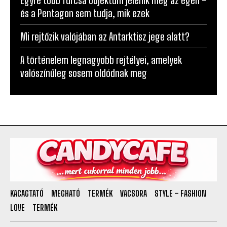
Egyre több furcsa objektum jelenik meg az égen –
és a Pentagon sem tudja, mik ezek
Mi rejtőzik valójában az Antarktisz jege alatt?
A történelem legnagyobb rejtélyei, amelyek
valószínűleg sosem oldódnak meg
KACAGTATÓ
MEGHATÓ
TERMÉK
VACSORA
STYLE – FASHION
LOVE
TERMÉK