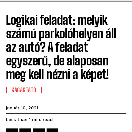
Logikai feladat: melyik
számú parkolóhelyen áll
az autó? A feladat
egyszerű, de alaposan
meg kell nézni a képet!
KACAGTATÓ
január 10, 2021
read
Less than 1
min.