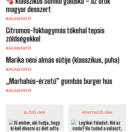
Klasszikus Somlói galuska – az örök
magyar desszert
KACAGTATÓ
Citromos-fokhagymás tőkehal tepsis
zöldségekkel
KACAGTATÓ
Marika néni almás sütije (klasszikus, puha)
KACAGTATÓ
„Marhahús-érzetű” gombás burger hús
KACAGTATÓ
ELŐZŐ CIKK
KÖVETKEZŐ CIKK