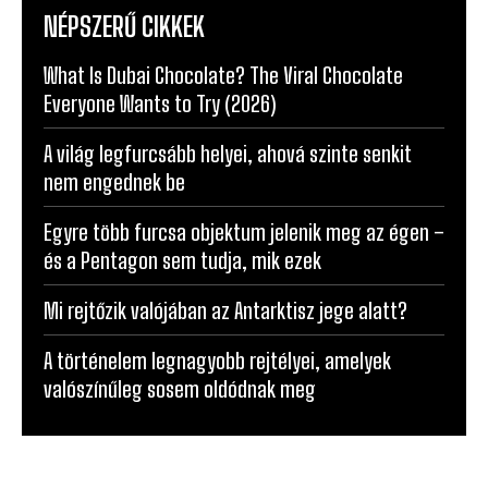
NÉPSZERŰ CIKKEK
What Is Dubai Chocolate? The Viral Chocolate
Everyone Wants to Try (2026)
A világ legfurcsább helyei, ahová szinte senkit
nem engednek be
Egyre több furcsa objektum jelenik meg az égen –
és a Pentagon sem tudja, mik ezek
Mi rejtőzik valójában az Antarktisz jege alatt?
A történelem legnagyobb rejtélyei, amelyek
valószínűleg sosem oldódnak meg