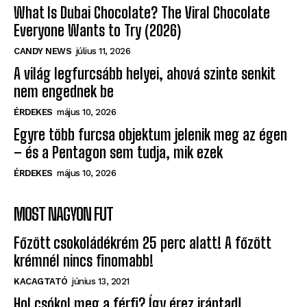
What Is Dubai Chocolate? The Viral Chocolate
Everyone Wants to Try (2026)
CANDY NEWS
július 11, 2026
A világ legfurcsább helyei, ahová szinte senkit
nem engednek be
ÉRDEKES
május 10, 2026
Egyre több furcsa objektum jelenik meg az égen
– és a Pentagon sem tudja, mik ezek
ÉRDEKES
május 10, 2026
MOST NAGYON FUT
Főzött csokoládékrém 25 perc alatt! A főzött
krémnél nincs finomabb!
KACAGTATÓ
június 13, 2021
Hol csókol meg a férfi? Így érez irántad!