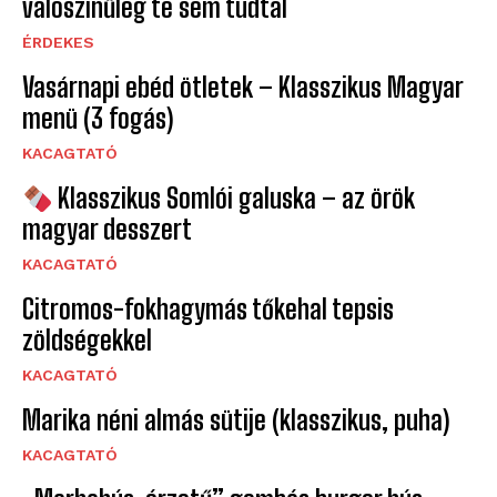
valószínűleg te sem tudtál
ÉRDEKES
Vasárnapi ebéd ötletek – Klasszikus Magyar
menü (3 fogás)
KACAGTATÓ
Klasszikus Somlói galuska – az örök
magyar desszert
KACAGTATÓ
Citromos-fokhagymás tőkehal tepsis
zöldségekkel
KACAGTATÓ
Marika néni almás sütije (klasszikus, puha)
KACAGTATÓ