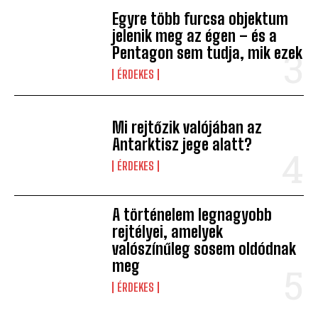
Egyre több furcsa objektum
jelenik meg az égen – és a
Pentagon sem tudja, mik ezek
ÉRDEKES
Mi rejtőzik valójában az
Antarktisz jege alatt?
ÉRDEKES
A történelem legnagyobb
rejtélyei, amelyek
valószínűleg sosem oldódnak
meg
ÉRDEKES