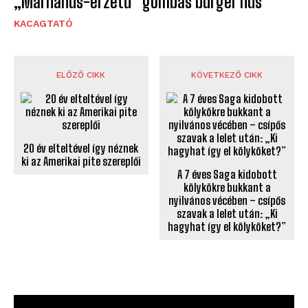
„Marhahús-érzetű” gombás burger hús
KACAGTATÓ
ELŐZŐ CIKK
KÖVETKEZŐ CIKK
20 év elteltével így néznek
ki az Amerikai pite szereplői
A 7 éves Saga kidobott
kölykökre bukkant a
nyilvános vécében – csípős
szavak a lelet után: „Ki
hagyhat így el kölyköket?”