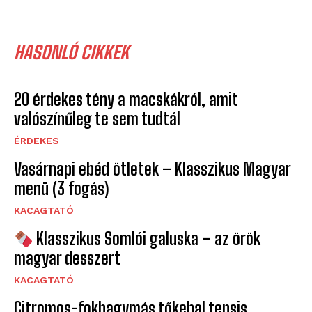
HASONLÓ CIKKEK
20 érdekes tény a macskákról, amit
valószínűleg te sem tudtál
ÉRDEKES
Vasárnapi ebéd ötletek – Klasszikus Magyar
menü (3 fogás)
KACAGTATÓ
Klasszikus Somlói galuska – az örök
magyar desszert
KACAGTATÓ
Citromos-fokhagymás tőkehal tepsis