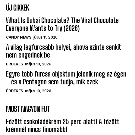
ÚJ CIKKEK
What Is Dubai Chocolate? The Viral Chocolate
Everyone Wants to Try (2026)
CANDY NEWS
július 11, 2026
A világ legfurcsább helyei, ahová szinte senkit
nem engednek be
ÉRDEKES
május 10, 2026
Egyre több furcsa objektum jelenik meg az égen
– és a Pentagon sem tudja, mik ezek
ÉRDEKES
május 10, 2026
MOST NAGYON FUT
Főzött csokoládékrém 25 perc alatt! A főzött
krémnél nincs finomabb!
KACAGTATÓ
június 13, 2021