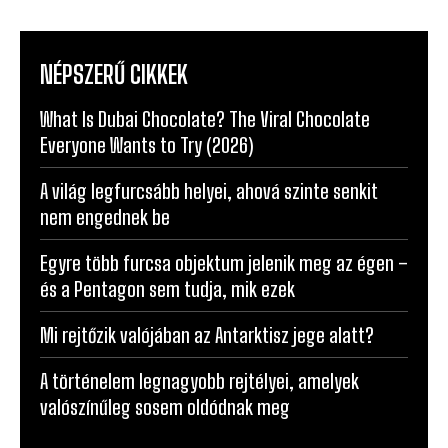
NÉPSZERŰ CIKKEK
What Is Dubai Chocolate? The Viral Chocolate
Everyone Wants to Try (2026)
A világ legfurcsább helyei, ahová szinte senkit
nem engednek be
Egyre több furcsa objektum jelenik meg az égen –
és a Pentagon sem tudja, mik ezek
Mi rejtőzik valójában az Antarktisz jege alatt?
A történelem legnagyobb rejtélyei, amelyek
valószínűleg sosem oldódnak meg