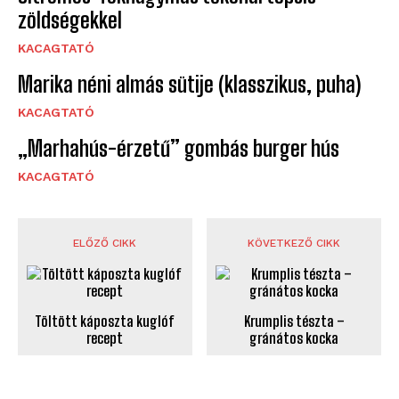
zöldségekkel
KACAGTATÓ
Marika néni almás sütije (klasszikus, puha)
KACAGTATÓ
„Marhahús-érzetű” gombás burger hús
KACAGTATÓ
ELŐZŐ CIKK
KÖVETKEZŐ CIKK
Töltött káposzta kuglóf
Krumplis tészta –
recept
gránátos kocka