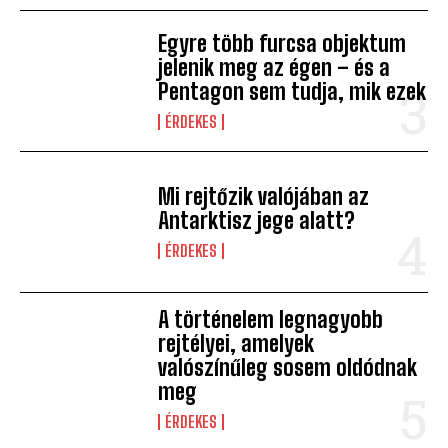
Egyre több furcsa objektum
jelenik meg az égen – és a
Pentagon sem tudja, mik ezek
ÉRDEKES
Mi rejtőzik valójában az
Antarktisz jege alatt?
ÉRDEKES
A történelem legnagyobb
rejtélyei, amelyek
valószínűleg sosem oldódnak
meg
ÉRDEKES