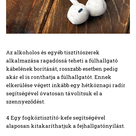
Az alkoholos és egyéb tisztítószerek
alkalmazása ragadóssá teheti a fülhallgató
kábelének borítását, rosszabb esetben pedig
akár el is ronthatja a fülhallgatót. Ennek
elkerülése végett inkább egy hétköznapi radír
segítségével óvatosan távolítsuk el a
szennyeződést.
4 Egy fogköztisztító-kefe segítségével
alaposan kitakaríthatjuk a fejhallgatónyílást.