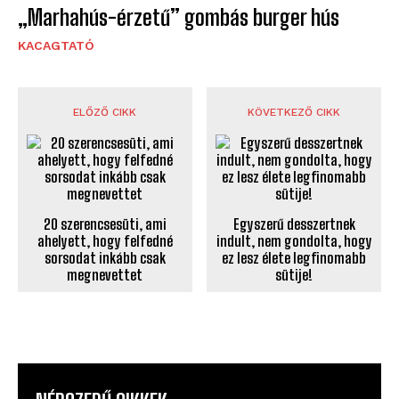
„Marhahús-érzetű” gombás burger hús
KACAGTATÓ
ELŐZŐ CIKK
KÖVETKEZŐ CIKK
20 szerencsesüti, ami
Egyszerű desszertnek
ahelyett, hogy felfedné
indult, nem gondolta, hogy
sorsodat inkább csak
ez lesz élete legfinomabb
megnevettet
sütije!