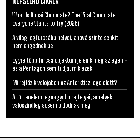
NÉPSZERŰ CIKKEK
What Is Dubai Chocolate? The Viral Chocolate
Everyone Wants to Try (2026)
A világ legfurcsább helyei, ahová szinte senkit
nem engednek be
Egyre több furcsa objektum jelenik meg az égen –
és a Pentagon sem tudja, mik ezek
Mi rejtőzik valójában az Antarktisz jege alatt?
A történelem legnagyobb rejtélyei, amelyek
valószínűleg sosem oldódnak meg