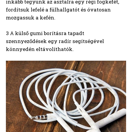
inkább tegyünk az asztalra egy régi fogkefét,
fordítsuk lefelé a fülhallgatót és óvatosan
mozgassuk a kefén.
3 A külső gumi borításra tapadt
szennyeződések egy radír segítségével
könnyedén eltávolíthatók.