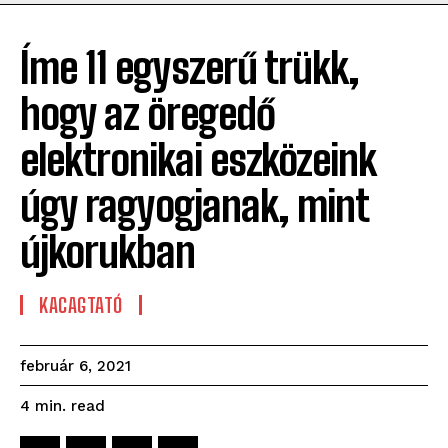
Íme 11 egyszerű trükk,
hogy az öregedő
elektronikai eszközeink
úgy ragyogjanak, mint
újkorukban
KACAGTATÓ
február 6, 2021
read
4
min.