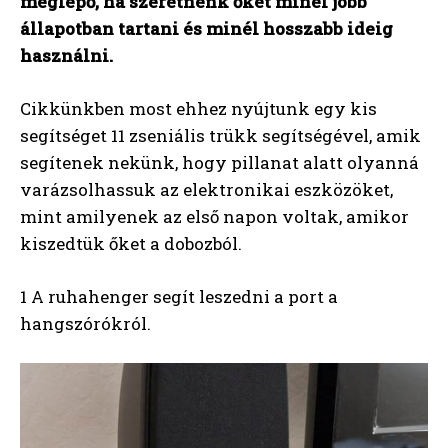
meglepő, ha szeretnénk őket minél jobb
állapotban tartani és minél hosszabb ideig
használni.
Cikkünkben most ehhez nyújtunk egy kis
segítséget 11 zseniális trükk segítségével, amik
segítenek nekünk, hogy pillanat alatt olyanná
varázsolhassuk az elektronikai eszközöket,
mint amilyenek az első napon voltak, amikor
kiszedtük őket a dobozból.
1 A ruhahenger segít leszedni a port a
hangszórókról.