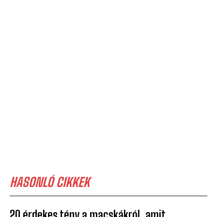
HASONLÓ CIKKEK
20 érdekes tény a macskákról, amit