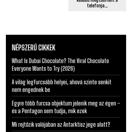
Szerelmes lett, terhes
maradt. A szülei nem
engedték, hogy megtartsa
a gyermeket. 30 évvel
később megcsörrent a
telefonja…
NÉPSZERŰ CIKKEK
What Is Dubai Chocolate? The Viral Chocolate
Everyone Wants to Try (2026)
A világ legfurcsább helyei, ahová szinte senkit
nem engednek be
Egyre több furcsa objektum jelenik meg az égen –