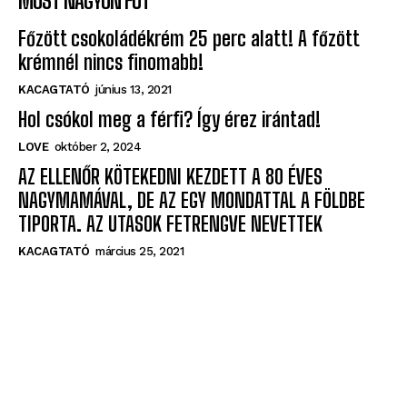
– és a Pentagon sem tudja, mik ezek
ÉRDEKES
május 10, 2026
MOST NAGYON FUT
Főzött csokoládékrém 25 perc alatt! A főzött
krémnél nincs finomabb!
KACAGTATÓ
június 13, 2021
Hol csókol meg a férfi? Így érez irántad!
LOVE
október 2, 2024
AZ ELLENŐR KÖTEKEDNI KEZDETT A 80 ÉVES
NAGYMAMÁVAL, DE AZ EGY MONDATTAL A FÖLDBE
TIPORTA. AZ UTASOK FETRENGVE NEVETTEK
KACAGTATÓ
március 25, 2021