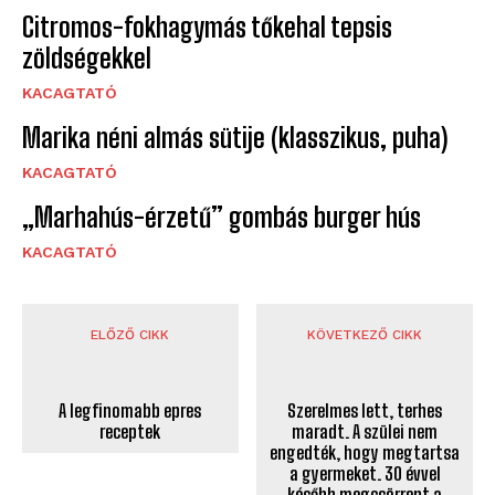
Citromos-fokhagymás tőkehal tepsis
zöldségekkel
KACAGTATÓ
Marika néni almás sütije (klasszikus, puha)
KACAGTATÓ
„Marhahús-érzetű” gombás burger hús
KACAGTATÓ
ELŐZŐ CIKK
KÖVETKEZŐ CIKK
A legfinomabb epres
receptek