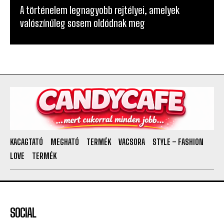
és a Pentagon sem tudja, mik ezek
Mi rejtőzik valójában az Antarktisz jege alatt?
A történelem legnagyobb rejtélyei, amelyek
valószínűleg sosem oldódnak meg
KACAGTATÓ
MEGHATÓ
TERMÉK
VACSORA
STYLE – FASHION
LOVE
TERMÉK