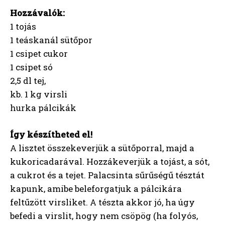
Hozzávalók:
1 tojás
1 teáskanál sütőpor
1 csipet cukor
1 csipet só
2,5 dl tej,
kb. 1 kg virsli
hurka pálcikák
Így készítheted el!
A lisztet összekeverjük a sütőporral, majd a
kukoricadarával. Hozzákeverjük a tojást, a sót,
a cukrot és a tejet. Palacsinta sűrűségű tésztát
kapunk, amibe beleforgatjuk a pálcikára
feltűzött virsliket. A tészta akkor jó, ha úgy
befedi a virslit, hogy nem csöpög (ha folyós,