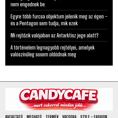
nem engednek be
Egyre több furcsa objektum jelenik meg az égen –
és a Pentagon sem tudja, mik ezek
Mi rejtőzik valójában az Antarktisz jege alatt?
A történelem legnagyobb rejtélyei, amelyek
valószínűleg sosem oldódnak meg
KACAGTATÓ
MEGHATÓ
TERMÉK
VACSORA
STYLE – FASHION