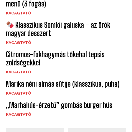
menü (3 fogás)
KACAGTATÓ
Klasszikus Somlói galuska – az örök
magyar desszert
KACAGTATÓ
Citromos-fokhagymás tőkehal tepsis
zöldségekkel
KACAGTATÓ
Marika néni almás sütije (klasszikus, puha)
KACAGTATÓ
„Marhahús-érzetű” gombás burger hús
KACAGTATÓ