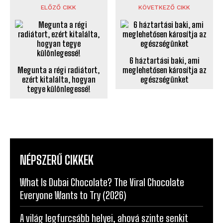
ELŐZŐ CIKK
KÖVETKEZŐ CIKK
6 háztartási baki, ami
Megunta a régi radiátort,
meglehetősen károsítja az
ezért kitalálta, hogyan
egészségünket
tegye különlegessé!
NÉPSZERŰ CIKKEK
What Is Dubai Chocolate? The Viral Chocolate
Everyone Wants to Try (2026)
A világ legfurcsább helyei, ahová szinte senkit