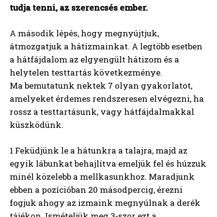
tudja tenni, az szerencsés ember.
A második lépés, hogy megnyújtjuk,
átmozgatjuk a hátizmainkat. A legtöbb esetben
a hátfájdalom az elgyengült hátizom és a
helytelen testtartás következménye.
Ma bemutatunk nektek 7 olyan gyakorlatot,
amelyeket érdemes rendszeresen elvégezni, ha
rossz a testtartásunk, vagy hátfájdalmakkal
küszködünk.
1 Feküdjünk le a hátunkra a talajra, majd az
egyik lábunkat behajlítva emeljük fel és húzzuk
minél közelebb a mellkasunkhoz. Maradjunk
ebben a pozícióban 20 másodpercig, érezni
fogjuk ahogy az izmaink megnyúlnak a derék
tájékon. Ismételjük meg 3-szor ezt a