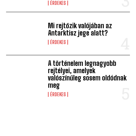
ÉRDEKES
Mi rejtőzik valójában az
Antarktisz jege alatt?
ÉRDEKES
A történelem legnagyobb
rejtélyei, amelyek
valószínűleg sosem oldódnak
meg
ÉRDEKES