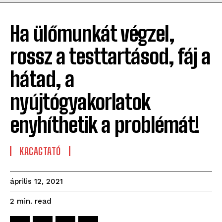
Ha ülőmunkát végzel,
rossz a testtartásod, fáj a
hátad, a
nyújtógyakorlatok
enyhíthetik a problémát!
KACAGTATÓ
április 12, 2021
read
2
min.