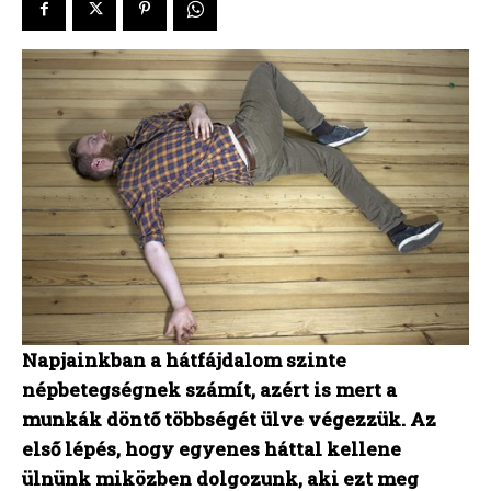
Napjainkban a hátfájdalom szinte
népbetegségnek számít, azért is mert a
munkák döntő többségét ülve végezzük. Az
első lépés, hogy egyenes háttal kellene
ülnünk miközben dolgozunk, aki ezt meg