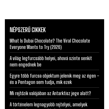
NÉPSZERŰ CIKKEK
What Is Dubai Chocolate? The Viral Chocolate
Everyone Wants to Try (2026)
A világ legfurcsább helyei, ahová szinte senkit
nem engednek be
Egyre több furcsa objektum jelenik meg az égen –
és a Pentagon sem tudja, mik ezek
Mi rejtőzik valójában az Antarktisz jege alatt?
A történelem legnagyobb rejtélyei, amelyek