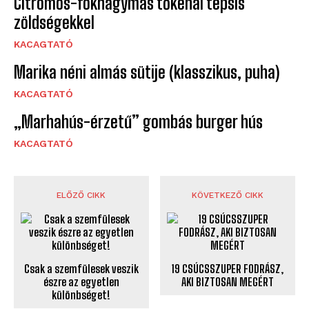
Citromos-fokhagymás tőkehal tepsis
zöldségekkel
KACAGTATÓ
Marika néni almás sütije (klasszikus, puha)
KACAGTATÓ
„Marhahús-érzetű” gombás burger hús
KACAGTATÓ
ELŐZŐ CIKK
KÖVETKEZŐ CIKK
Csak a szemfülesek veszik
19 CSÚCSSZUPER FODRÁSZ,
észre az egyetlen
AKI BIZTOSAN MEGÉRT
különbséget!