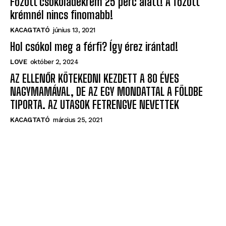
Főzött csokoládékrém 25 perc alatt! A főzött
krémnél nincs finomabb!
KACAGTATÓ
június 13, 2021
Hol csókol meg a férfi? Így érez irántad!
LOVE
október 2, 2024
AZ ELLENŐR KÖTEKEDNI KEZDETT A 80 ÉVES
NAGYMAMÁVAL, DE AZ EGY MONDATTAL A FÖLDBE
TIPORTA. AZ UTASOK FETRENGVE NEVETTEK
KACAGTATÓ
március 25, 2021