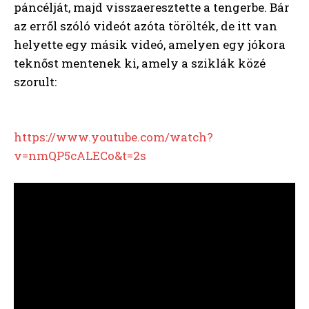
páncélját, majd visszaeresztette a tengerbe. Bár
az erről szóló videót azóta törölték, de itt van
helyette egy másik videó, amelyen egy jókora
teknőst mentenek ki, amely a sziklák közé
szorult:
https://www.youtube.com/watch?
v=nmQP5cALECo&t=2s