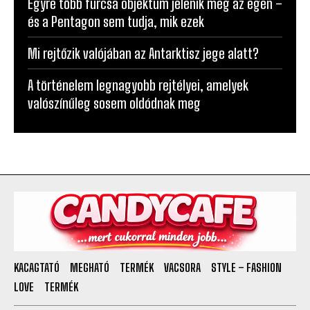
Egyre több furcsa objektum jelenik meg az égen –
és a Pentagon sem tudja, mik ezek
Mi rejtőzik valójában az Antarktisz jege alatt?
A történelem legnagyobb rejtélyei, amelyek
valószínűleg sosem oldódnak meg
KACAGTATÓ
MEGHATÓ
TERMÉK
VACSORA
STYLE – FASHION
LOVE
TERMÉK