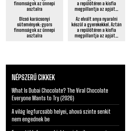
Olcsó karácsonyi
Az elvált anya nyaralni
sütemények: gyors
készül a gyerekekkel. Aztán
finomságok az ünnepi
a repülőtéren a kisfia
asztalra
megpillantja az apját…
NÉPSZERŰ CIKKEK
What Is Dubai Chocolate? The Viral Chocolate
Everyone Wants to Try (2026)
A világ legfurcsább helyei, ahová szinte senkit
nem engednek be