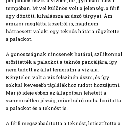
pet palack úszik a vízben, de „gynúsan” lassú
tempóban. Mivel különös volt a jelenség, a férfi
úgy döntött, kihalássza az úszó tárgyat. Ám
amikor meglátta közelről is, majdnem
hátraesett: valaki egy teknős hátára rögzítette
a palackot.
A gonoszságnak nincsenek határai, szilikonnal
erősítették a palackot a teknős páncéljára, így
nem tudott az állat lemerülni a víz alá.
Kénytelen volt a víz felszínén úszni, és így
sokkal kevesebb táplálékhoz tudott hozzájutni.
Már jó ideje ebben az állapotban lehetett a
szerencsétlen jószág, mivel sűrű moha borította
a palackot és a teknőst is.
A férfi megszabadította a teknőst, letisztította a