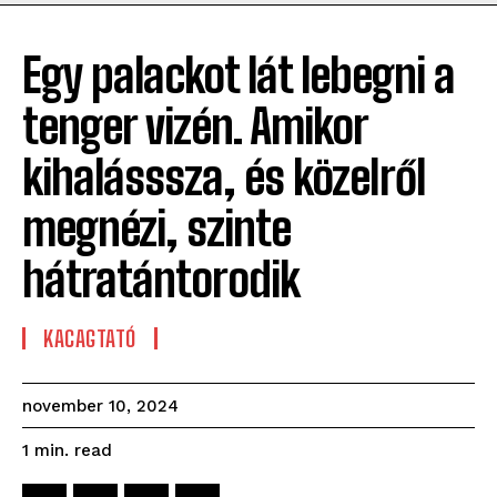
Egy palackot lát lebegni a
tenger vizén. Amikor
kihalásssza, és közelről
megnézi, szinte
hátratántorodik
KACAGTATÓ
november 10, 2024
read
1
min.