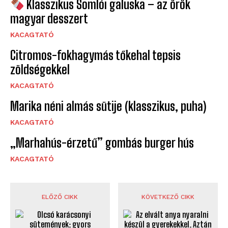
Klasszikus Somlói galuska – az örök
magyar desszert
KACAGTATÓ
Citromos-fokhagymás tőkehal tepsis
zöldségekkel
KACAGTATÓ
Marika néni almás sütije (klasszikus, puha)
KACAGTATÓ
„Marhahús-érzetű” gombás burger hús
KACAGTATÓ
ELŐZŐ CIKK
KÖVETKEZŐ CIKK