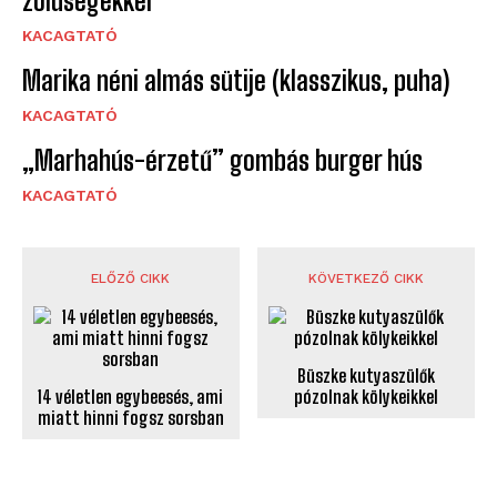
zöldségekkel
KACAGTATÓ
Marika néni almás sütije (klasszikus, puha)
KACAGTATÓ
„Marhahús-érzetű” gombás burger hús
KACAGTATÓ
ELŐZŐ CIKK
KÖVETKEZŐ CIKK
Büszke kutyaszülők
14 véletlen egybeesés, ami
pózolnak kölykeikkel
miatt hinni fogsz sorsban