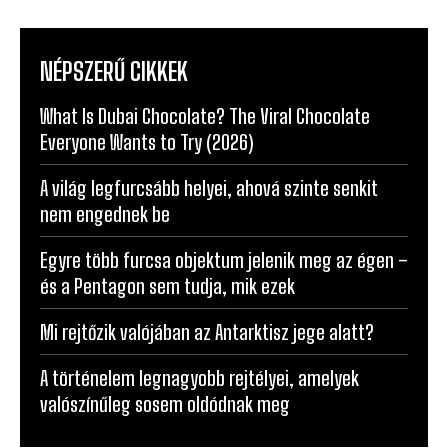
NÉPSZERŰ CIKKEK
What Is Dubai Chocolate? The Viral Chocolate
Everyone Wants to Try (2026)
A világ legfurcsább helyei, ahová szinte senkit
nem engednek be
Egyre több furcsa objektum jelenik meg az égen –
és a Pentagon sem tudja, mik ezek
Mi rejtőzik valójában az Antarktisz jege alatt?
A történelem legnagyobb rejtélyei, amelyek
valószínűleg sosem oldódnak meg