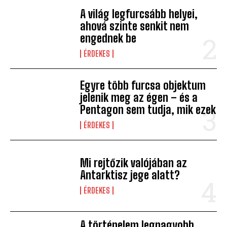
A világ legfurcsább helyei,
ahová szinte senkit nem
engednek be
ÉRDEKES
Egyre több furcsa objektum
jelenik meg az égen – és a
Pentagon sem tudja, mik ezek
ÉRDEKES
Mi rejtőzik valójában az
Antarktisz jege alatt?
ÉRDEKES
A történelem legnagyobb