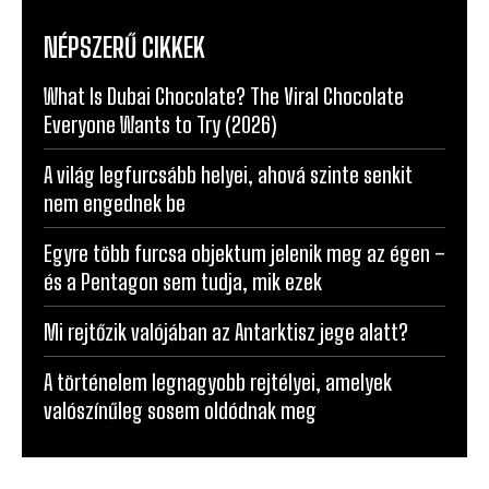
NÉPSZERŰ CIKKEK
What Is Dubai Chocolate? The Viral Chocolate
Everyone Wants to Try (2026)
A világ legfurcsább helyei, ahová szinte senkit
nem engednek be
Egyre több furcsa objektum jelenik meg az égen –
és a Pentagon sem tudja, mik ezek
Mi rejtőzik valójában az Antarktisz jege alatt?
A történelem legnagyobb rejtélyei, amelyek
valószínűleg sosem oldódnak meg