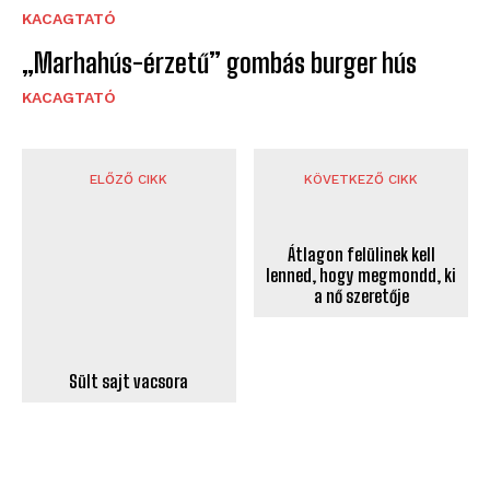
KACAGTATÓ
„Marhahús-érzetű” gombás burger hús
KACAGTATÓ
ELŐZŐ CIKK
KÖVETKEZŐ CIKK
Sült sajt vacsora
Átlagon felülinek kell
lenned, hogy megmondd, ki
a nő szeretője