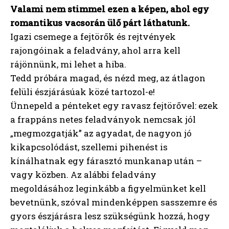
Valami nem stimmel ezen a képen, ahol egy
romantikus vacsorán ülő párt láthatunk.
Igazi csemege a fejtörők és rejtvények
rajongóinak a feladvány, ahol arra kell
rájönnünk, mi lehet a hiba.
Tedd próbára magad, és nézd meg, az átlagon
felüli észjárásúak közé tartozol-e!
Ünnepeld a pénteket egy ravasz fejtörővel: ezek
a frappáns netes feladványok nemcsak jól
„megmozgatják” az agyadat, de nagyon jó
kikapcsolódást, szellemi pihenést is
kínálhatnak egy fárasztó munkanap után –
vagy közben. Az alábbi feladvány
megoldásához leginkább a figyelmünket kell
bevetnünk, szóval mindenképpen sasszemre és
gyors észjárásra lesz szükségünk hozzá, hogy