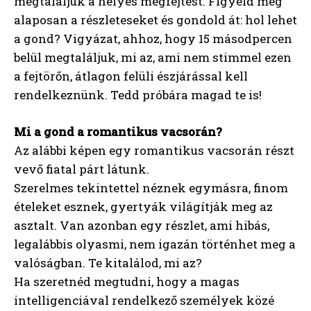
megtaláljuk a helyes megfejtést. Figyeld meg
alaposan a részleteseket és gondold át: hol lehet
a gond? Vigyázat, ahhoz, hogy 15 másodpercen
belül megtaláljuk, mi az, ami nem stimmel ezen
a fejtörőn, átlagon felüli észjárással kell
rendelkeznünk. Tedd próbára magad te is!
Mi a gond a romantikus vacsorán?
Az alábbi képen egy romantikus vacsorán részt
vevő fiatal párt látunk.
Szerelmes tekintettel néznek egymásra, finom
ételeket esznek, gyertyák világítják meg az
asztalt. Van azonban egy részlet, ami hibás,
legalábbis olyasmi, nem igazán történhet meg a
valóságban. Te kitalálod, mi az?
Ha szeretnéd megtudni, hogy a magas
intelligenciával rendelkező személyek közé