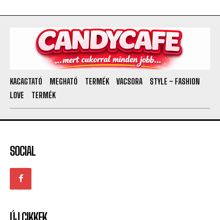
KACAGTATÓ
MEGHATÓ
TERMÉK
VACSORA
STYLE – FASHION
LOVE
TERMÉK
SOCIAL
ÚJ CIKKEK
What Is Dubai Chocolate? The Viral Chocolate