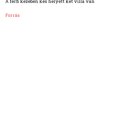
A férfi kezében kés helyett két villa van
Forrás