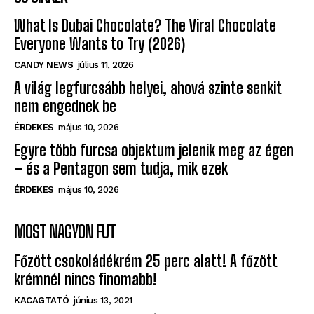
Everyone Wants to Try (2026)
CANDY NEWS
július 11, 2026
A világ legfurcsább helyei, ahová szinte senkit
nem engednek be
ÉRDEKES
május 10, 2026
Egyre több furcsa objektum jelenik meg az égen
– és a Pentagon sem tudja, mik ezek
ÉRDEKES
május 10, 2026
MOST NAGYON FUT
Főzött csokoládékrém 25 perc alatt! A főzött
krémnél nincs finomabb!
KACAGTATÓ
június 13, 2021
Hol csókol meg a férfi? Így érez irántad!