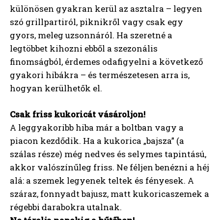
különösen gyakran kerül az asztalra – legyen
szó grillpartiról, piknikről vagy csak egy
gyors, meleg uzsonnáról. Ha szeretné a
legtöbbet kihozni ebből a szezonális
finomságból, érdemes odafigyelni a következő
gyakori hibákra – és természetesen arra is,
hogyan kerülhetők el.
Csak friss kukoricát vásároljon!
A leggyakoribb hiba már a boltban vagy a
piacon kezdődik. Ha a kukorica „bajsza” (a
szálas része) még nedves és selymes tapintású,
akkor valószínűleg friss. Ne féljen benézni a héj
alá: a szemek legyenek teltek és fényesek. A
száraz, fonnyadt bajusz, matt kukoricaszemek a
régebbi darabokra utalnak.