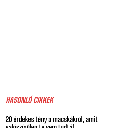
HASONLÓ CIKKEK
20 érdekes tény a macskákról, amit
valószínűleg te sem tudtál