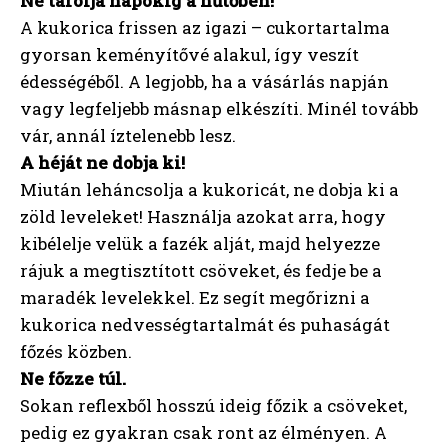
Ne tárolja napokig a hűtőben!
A kukorica frissen az igazi – cukortartalma
gyorsan keményítővé alakul, így veszít
édességéből. A legjobb, ha a vásárlás napján
vagy legfeljebb másnap elkészíti. Minél tovább
vár, annál íztelenebb lesz.
A héját ne dobja ki!
Miután leháncsolja a kukoricát, ne dobja ki a
zöld leveleket! Használja azokat arra, hogy
kibélelje velük a fazék alját, majd helyezze
rájuk a megtisztított csöveket, és fedje be a
maradék levelekkel. Ez segít megőrizni a
kukorica nedvességtartalmát és puhaságát
főzés közben.
Ne főzze túl.
Sokan reflexből hosszú ideig főzik a csöveket,
pedig ez gyakran csak ront az élményen. A