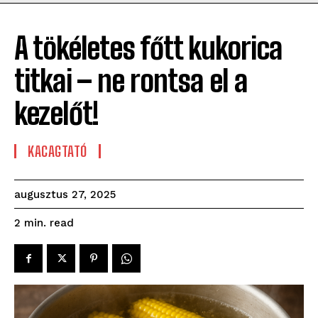
A tökéletes főtt kukorica
titkai – ne rontsa el a
kezelőt!
KACAGTATÓ
augusztus 27, 2025
read
2
min.