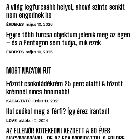
A világ legfurcsább helyei, ahová szinte senkit
nem engednek be
ÉRDEKES
május 10, 2026
Egyre több furcsa objektum jelenik meg az égen
– és a Pentagon sem tudja, mik ezek
ÉRDEKES
május 10, 2026
MOST NAGYON FUT
Főzött csokoládékrém 25 perc alatt! A főzött
krémnél nincs finomabb!
KACAGTATÓ
június 13, 2021
Hol csókol meg a férfi? Így érez irántad!
LOVE
október 2, 2024
AZ ELLENŐR KÖTEKEDNI KEZDETT A 80 ÉVES
NAGYMAMÁVAL, DE AZ EGY MONDATTAL A FÖLDBE