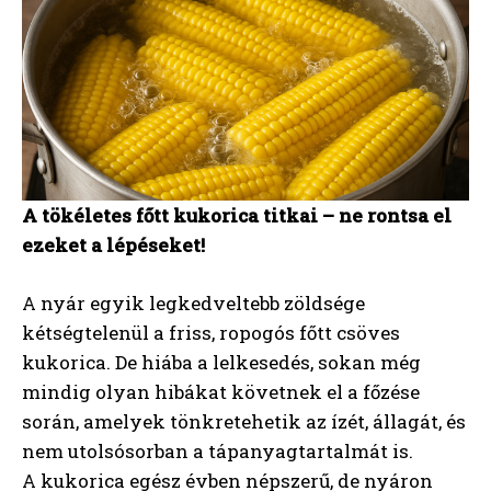
A tökéletes főtt kukorica titkai – ne rontsa el
ezeket a lépéseket!
A nyár egyik legkedveltebb zöldsége
kétségtelenül a friss, ropogós főtt csöves
kukorica. De hiába a lelkesedés, sokan még
mindig olyan hibákat követnek el a főzése
során, amelyek tönkretehetik az ízét, állagát, és
nem utolsósorban a tápanyagtartalmát is.
A kukorica egész évben népszerű, de nyáron