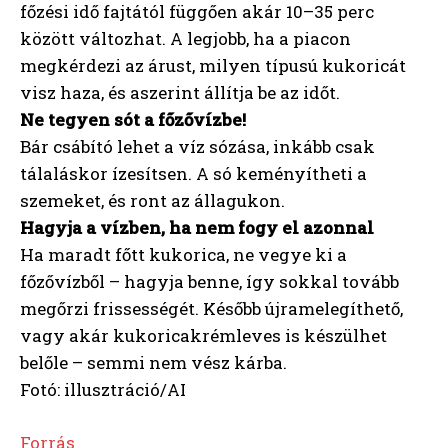
főzési idő fajtától függően akár 10–35 perc
között változhat. A legjobb, ha a piacon
megkérdezi az árust, milyen típusú kukoricát
visz haza, és aszerint állítja be az időt.
Ne tegyen sót a főzővízbe!
Bár csábító lehet a víz sózása, inkább csak
tálaláskor ízesítsen. A só keményítheti a
szemeket, és ront az állagukon.
Hagyja a vízben, ha nem fogy el azonnal
Ha maradt főtt kukorica, ne vegye ki a
főzővízből – hagyja benne, így sokkal tovább
megőrzi frissességét. Később újramelegíthető,
vagy akár kukoricakrémleves is készülhet
belőle – semmi nem vész kárba.
Fotó: illusztráció/AI
Forrás