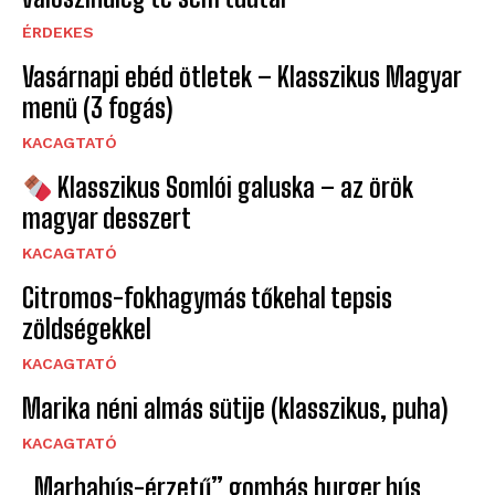
ÉRDEKES
Vasárnapi ebéd ötletek – Klasszikus Magyar
menü (3 fogás)
KACAGTATÓ
Klasszikus Somlói galuska – az örök
magyar desszert
KACAGTATÓ
Citromos-fokhagymás tőkehal tepsis
zöldségekkel
KACAGTATÓ
Marika néni almás sütije (klasszikus, puha)
KACAGTATÓ
„Marhahús-érzetű” gombás burger hús