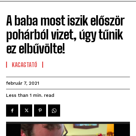
A baba most iszik először
pohárból vizet, úgy tűnik
ez elbűvölte!
KACAGTATÓ
február 7, 2021
read
Less than 1
min.