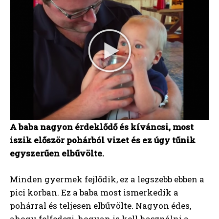
A baba nagyon érdeklődő és kíváncsi, most
iszik először pohárból vizet és ez úgy tűnik
egyszerűen elbűvölte.
Minden gyermek fejlődik, ez a legszebb ebben a
pici korban. Ez a baba most ismerkedik a
pohárral és teljesen elbűvölte. Nagyon édes,
ahogy felfedezi, hogyan is kell használni a