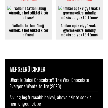
Vállalhatatlan lábujj
Amikor apák vigyáznak a
körmök, a hetediktől kitör
gyermekeikre, mindig
a frász!
mókás dolgok történnek
NÉPSZERŰ CIKKEK
What Is Dubai Chocolate? The Viral Chocolate
Everyone Wants to Try (2026)
A világ legfurcsább helyei, ahová szinte senkit
nem engednek be