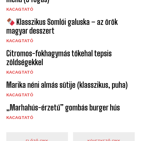
KACAGTATÓ
Klasszikus Somlói galuska – az örök
magyar desszert
KACAGTATÓ
Citromos-fokhagymás tőkehal tepsis
zöldségekkel
KACAGTATÓ
Marika néni almás sütije (klasszikus, puha)
KACAGTATÓ
„Marhahús-érzetű” gombás burger hús
KACAGTATÓ
ELŐZŐ CIKK
KÖVETKEZŐ CIKK