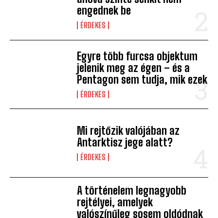
engednek be
ÉRDEKES
Egyre több furcsa objektum
jelenik meg az égen – és a
Pentagon sem tudja, mik ezek
ÉRDEKES
Mi rejtőzik valójában az
Antarktisz jege alatt?
ÉRDEKES
A történelem legnagyobb
rejtélyei, amelyek
valószínűleg sosem oldódnak