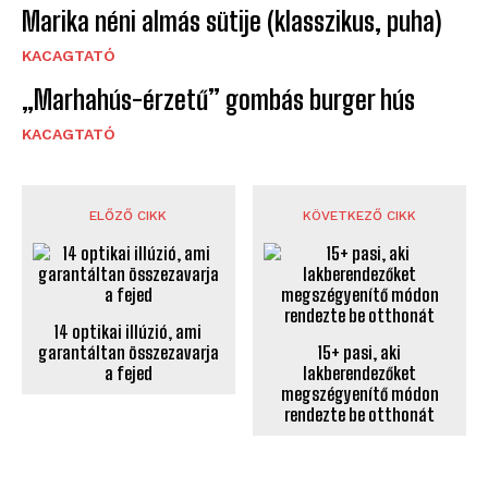
Marika néni almás sütije (klasszikus, puha)
KACAGTATÓ
„Marhahús-érzetű” gombás burger hús
KACAGTATÓ
ELŐZŐ CIKK
KÖVETKEZŐ CIKK
14 optikai illúzió, ami
garantáltan összezavarja
15+ pasi, aki
a fejed
lakberendezőket
megszégyenítő módon
rendezte be otthonát