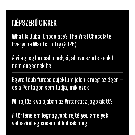
NÉPSZERŰ CIKKEK
What Is Dubai Chocolate? The Viral Chocolate
Everyone Wants to Try (2026)
A világ legfurcsább helyei, ahová szinte senkit
nem engednek be
Egyre több furcsa objektum jelenik meg az égen –
és a Pentagon sem tudja, mik ezek
Mi rejtőzik valójában az Antarktisz jege alatt?
A történelem legnagyobb rejtélyei, amelyek
valószínűleg sosem oldódnak meg