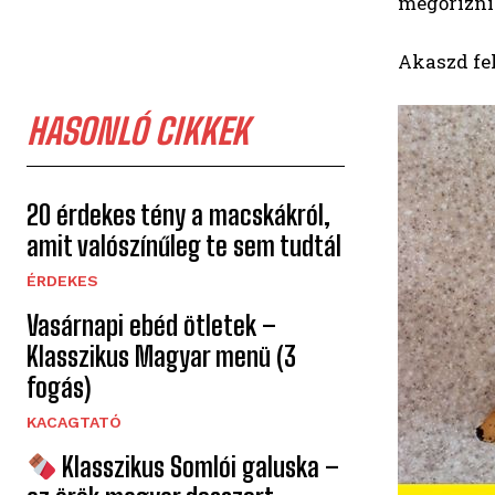
megőrizni
Akaszd fel
HASONLÓ CIKKEK
20 érdekes tény a macskákról,
amit valószínűleg te sem tudtál
ÉRDEKES
Vasárnapi ebéd ötletek –
Klasszikus Magyar menü (3
fogás)
KACAGTATÓ
Klasszikus Somlói galuska –