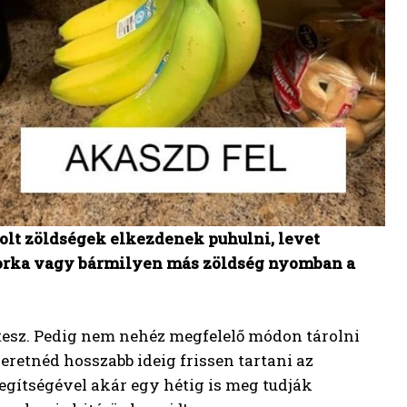
rolt zöldségek elkezdenek puhulni, levet
 uborka vagy bármilyen más zöldség nyomban a
esz. Pedig nem nehéz megfelelő módon tárolni
eretnéd hosszabb ideig frissen tartani az
gítségével akár egy hétig is meg tudják