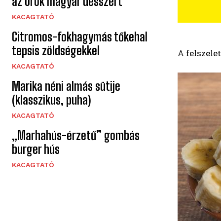
az örök magyar desszert
KACAGTATÓ
Citromos-fokhagymás tőkehal
tepsis zöldségekkel
A felszel
KACAGTATÓ
Marika néni almás sütije
(klasszikus, puha)
KACAGTATÓ
„Marhahús-érzetű” gombás
burger hús
KACAGTATÓ