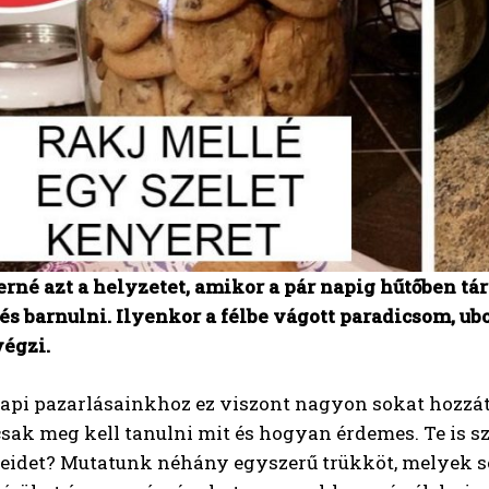
erné azt a helyzetet, amikor a pár napig hűtőben tá
 és barnulni. Ilyenkor a félbe vágott paradicsom,
égzi.
api pazarlásainkhoz ez viszont nagyon sokat hozzát
csak meg kell tanulni mit és hogyan érdemes. Te is sz
reidet? Mutatunk néhány egyszerű trükköt, melyek se