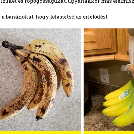
 ízüket és ropogósságukat, ugyanakkor más élelmisz
 a banánokat, hogy lelassítsd az érlelődést