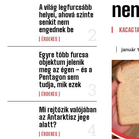
nem
A világ legfurcsább
helyei, ahová szinte
senkit nem
engednek be
KACAGT
ÉRDEKES
január 
Egyre több furcsa
objektum jelenik
meg az égen – és a
Pentagon sem
tudja, mik ezek
ÉRDEKES
Mi rejtőzik valójában
az Antarktisz jege
alatt?
ÉRDEKES