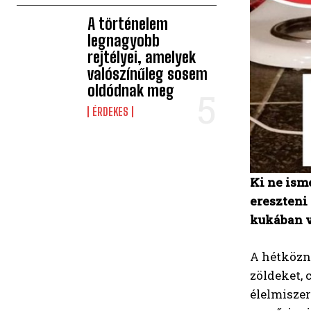
A történelem
legnagyobb
rejtélyei, amelyek
valószínűleg sosem
oldódnak meg
ÉRDEKES
Ki ne ism
ereszteni
kukában v
A hétközn
zöldeket, 
élelmisze