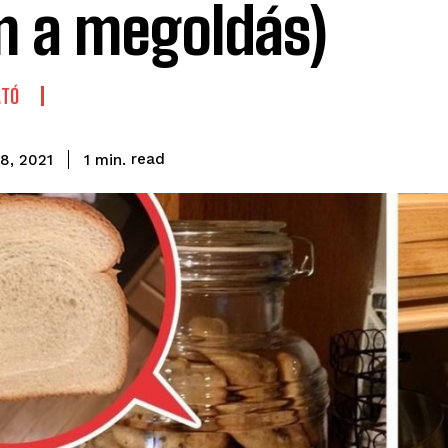
 a megoldás)
ATÓ
read
1
min.
18, 2021