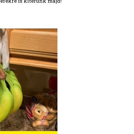
erekre is kitérünk majd!