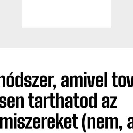
módszer, amivel to
ssen tarthatod az
lmiszereket (nem, 