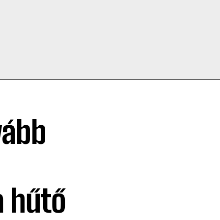
vább
a hűtő