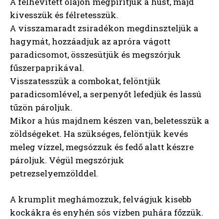
A felhevített olajon megpirítjuk a húst, majd
kivesszük és félretesszük.
A visszamaradt zsiradékon megdinszteljük a
hagymát, hozzáadjuk az apróra vágott
paradicsomot, összesütjük és megszórjuk
fűszerpaprikával.
Visszatesszük a combokat, felöntjük
paradicsomlével, a serpenyőt lefedjük és lassú
tűzön pároljuk.
Mikor a hús majdnem készen van, beletesszük a
zöldségeket. Ha szükséges, felöntjük kevés
meleg vízzel, megsózzuk és fedő alatt készre
pároljuk. Végül megszórjuk
petrezselyemzölddel.
A krumplit meghámozzuk, felvágjuk kisebb
kockákra és enyhén sós vízben puhára főzzük.