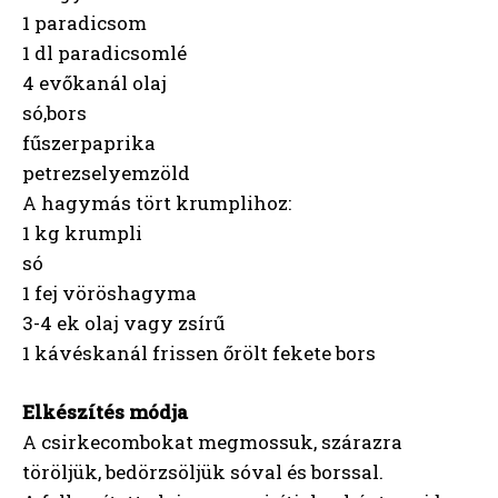
1 paradicsom
1 dl paradicsomlé
4 evőkanál olaj
só,bors
fűszerpaprika
petrezselyemzöld
A hagymás tört krumplihoz:
1 kg krumpli
só
1 fej vöröshagyma
3-4 ek olaj vagy zsírű
1 kávéskanál frissen őrölt fekete bors
Elkészítés módja
A csirkecombokat megmossuk, szárazra
töröljük, bedörzsöljük sóval és borssal.