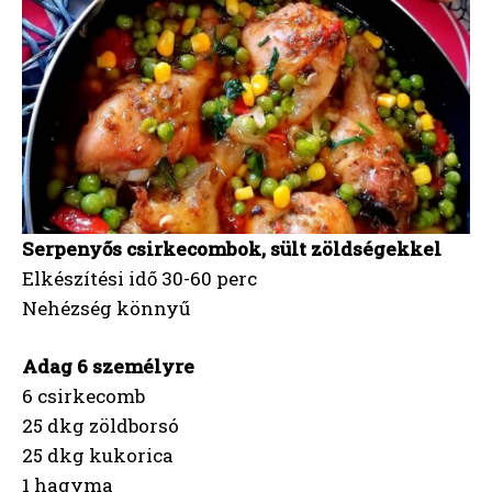
Serpenyős csirkecombok, sült zöldségekkel
Elkészítési idő 30-60 perc
Nehézség könnyű
Adag 6 személyre
6 csirkecomb
25 dkg zöldborsó
25 dkg kukorica
1 hagyma