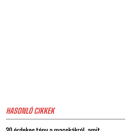
HASONLÓ CIKKEK
20 érdekes tény a macskákról, amit