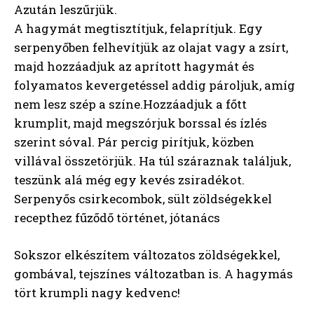
Azután leszűrjük.
A hagymát megtisztítjuk, felaprítjuk. Egy
serpenyőben felhevítjük az olajat vagy a zsírt,
majd hozzáadjuk az aprított hagymát és
folyamatos kevergetéssel addig pároljuk, amíg
nem lesz szép a színe.Hozzáadjuk a főtt
krumplit, majd megszórjuk borssal és ízlés
szerint sóval. Pár percig pirítjuk, közben
villával összetörjük. Ha túl száraznak találjuk,
teszünk alá még egy kevés zsiradékot.
Serpenyős csirkecombok, sült zöldségekkel
recepthez fűződő történet, jótanács
Sokszor elkészítem változatos zöldségekkel,
gombával, tejszínes változatban is. A hagymás
tört krumpli nagy kedvenc!