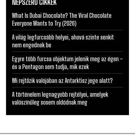
NÉPSZERŰ CIKKEK
What Is Dubai Chocolate? The Viral Chocolate
Everyone Wants to Try (2026)
A világ legfurcsább helyei, ahová szinte senkit
nem engednek be
Egyre több furcsa objektum jelenik meg az égen –
és a Pentagon sem tudja, mik ezek
Mi rejtőzik valójában az Antarktisz jege alatt?
A történelem legnagyobb rejtélyei, amelyek
valószínűleg sosem oldódnak meg