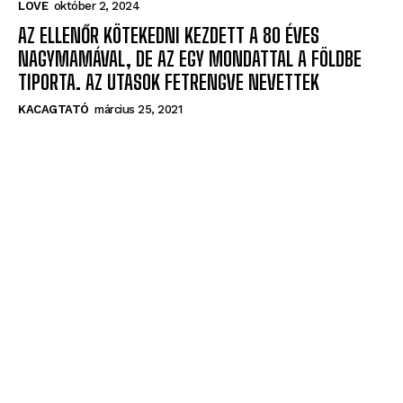
Hol csókol meg a férfi? Így érez irántad!
LOVE
október 2, 2024
AZ ELLENŐR KÖTEKEDNI KEZDETT A 80 ÉVES
NAGYMAMÁVAL, DE AZ EGY MONDATTAL A FÖLDBE
TIPORTA. AZ UTASOK FETRENGVE NEVETTEK
KACAGTATÓ
március 25, 2021