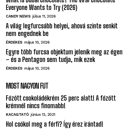
What Is Dubai Chocolate? The Viral Chocolate
Everyone Wants to Try (2026)
CANDY NEWS
július 11, 2026
A világ legfurcsább helyei, ahová szinte senkit
nem engednek be
ÉRDEKES
május 10, 2026
Egyre több furcsa objektum jelenik meg az égen
– és a Pentagon sem tudja, mik ezek
ÉRDEKES
május 10, 2026
MOST NAGYON FUT
Főzött csokoládékrém 25 perc alatt! A főzött
krémnél nincs finomabb!
KACAGTATÓ
június 13, 2021