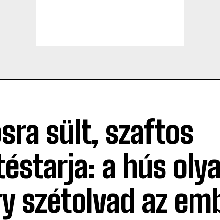
osra sült, szaftos
téstarja: a hús oly
y szétolvad az em