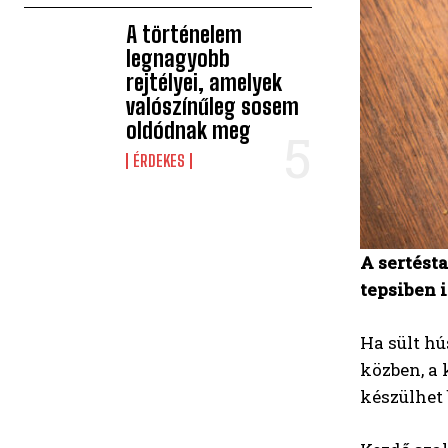
A történelem
legnagyobb
rejtélyei, amelyek
valószínűleg sosem
oldódnak meg
ÉRDEKES
A sertésta
tepsiben i
Ha sült hú
közben, a 
készülhet 