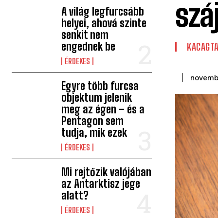
szá
A világ legfurcsább
helyei, ahová szinte
senkit nem
engednek be
KACAGT
ÉRDEKES
novemb
Egyre több furcsa
objektum jelenik
meg az égen – és a
Pentagon sem
tudja, mik ezek
ÉRDEKES
Mi rejtőzik valójában
az Antarktisz jege
alatt?
ÉRDEKES