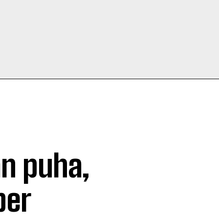
an puha,
ber