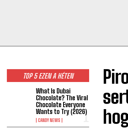
Pir
TOP 5 EZEN A HÉTEN
ser
What Is Dubai
Chocolate? The Viral
Chocolate Everyone
hog
Wants to Try (2026)
CANDY NEWS