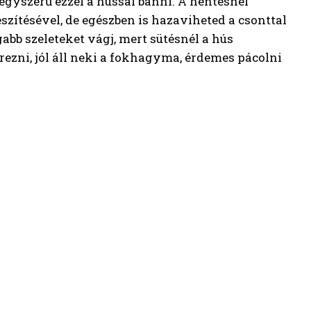
gyszerű ezzel a hússal bánni. A hentesnél
észítésével, de egészben is hazaviheted a csonttal
gabb szeleteket vágj, mert sütésnél a hús
erezni, jól áll neki a fokhagyma, érdemes pácolni