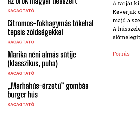
az örök magyar desszert
A tarját k
KACAGTATÓ
Keverjük ö
majd a sze
Citromos-fokhagymás tőkehal
A hússzele
tepsis zöldségekkel
előmelegít
KACAGTATÓ
Marika néni almás sütije
Forrás
(klasszikus, puha)
KACAGTATÓ
„Marhahús-érzetű” gombás
burger hús
KACAGTATÓ