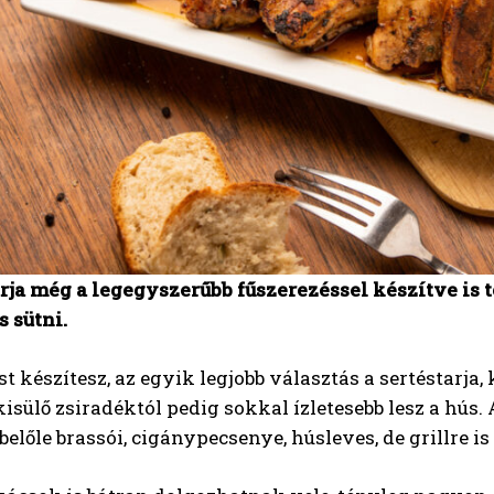
rja még a legegyszerűbb fűszerezéssel készítve is tö
s sütni.
st készítesz, az egyik legjobb választás a sertéstarja,
kisülő zsiradéktól pedig sokkal ízletesebb lesz a hús. 
belőle brassói, cigánypecsenye, húsleves, de grillre is