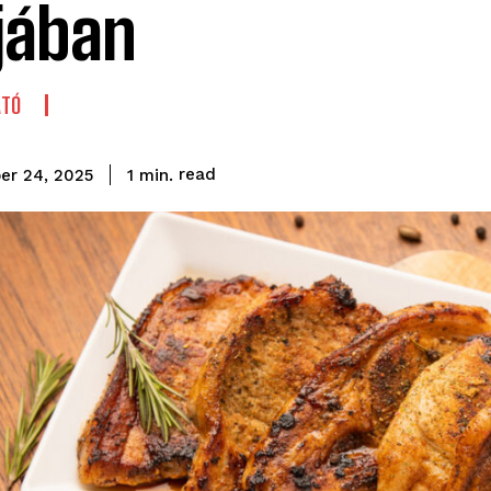
jában
ATÓ
read
1
min.
er 24, 2025