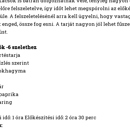
ácsok is bátran dolgozhatnak vele, tényleg nagyon e
lőre felszeletelve, így időt lehet megspórolni az elők
le. A felszeletelésénél arra kell ügyelni, hogy vasta
 enged, össze fog esni. A tarját nagyon jól lehet fűsz
úst.
k -6 szelethez
rtéstarja
ízlés szerint
 fokhagyma
ár
spaprika
aring
 idő: 1 óra Előkészítési idő: 2 óra 30 perc
: