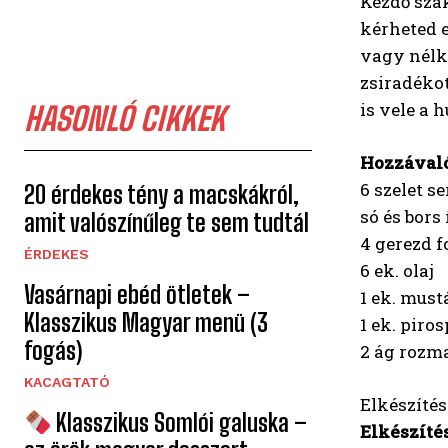
Kezdő szak
kérheted e
vagy nélkü
zsiradékot
is vele a h
HASONLÓ CIKKEK
Hozzávaló
6 szelet se
20 érdekes tény a macskákról,
só és bors 
amit valószínűleg te sem tudtál
4 gerezd
ÉRDEKES
6 ek. olaj
Vasárnapi ebéd ötletek –
1 ek. must
Klasszikus Magyar menü (3
1 ek. piro
fogás)
2 ág rozm
KACAGTATÓ
Elkészítési
Klasszikus Somlói galuska –
Elkészítés