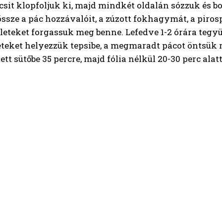
icsit klopfoljuk ki, majd mindkét oldalán sózzuk és b
ssze a pác hozzávalóit, a zúzott fokhagymát, a pirosp
leteket forgassuk meg benne. Lefedve 1-2 órára tegyü
teket helyezzük tepsibe, a megmaradt pácot öntsük rá
ett sütőbe 35 percre, majd fólia nélkül 20-30 perc alat