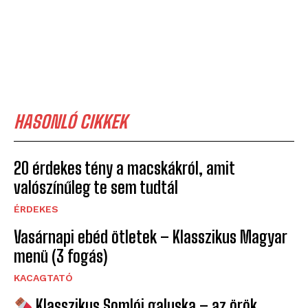
HASONLÓ CIKKEK
20 érdekes tény a macskákról, amit
valószínűleg te sem tudtál
ÉRDEKES
Vasárnapi ebéd ötletek – Klasszikus Magyar
menü (3 fogás)
KACAGTATÓ
Klasszikus Somlói galuska – az örök