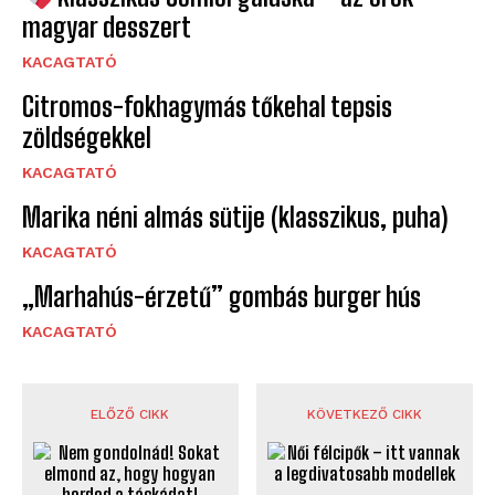
magyar desszert
KACAGTATÓ
Citromos-fokhagymás tőkehal tepsis
zöldségekkel
KACAGTATÓ
Marika néni almás sütije (klasszikus, puha)
KACAGTATÓ
„Marhahús-érzetű” gombás burger hús
KACAGTATÓ
ELŐZŐ CIKK
KÖVETKEZŐ CIKK