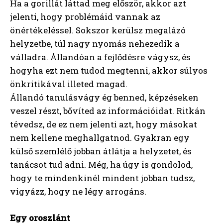
Ha a gorillát láttad meg először, akkor azt
jelenti, hogy problémáid vannak az
önértékeléssel. Sokszor kerülsz megalázó
helyzetbe, túl nagy nyomás nehezedik a
válladra. Állandóan a fejlődésre vágysz, és
hogyha ezt nem tudod megtenni, akkor súlyos
önkritikával illeted magad.
Állandó tanulásvágy ég benned, képzéseken
veszel részt, bővíted az információidat. Ritkán
tévedsz, de ez nem jelenti azt, hogy másokat
nem kellene meghallgatnod. Gyakran egy
külső szemlélő jobban átlátja a helyzetet, és
tanácsot tud adni. Még, ha úgy is gondolod,
hogy te mindenkinél mindent jobban tudsz,
vigyázz, hogy ne légy arrogáns.
Egy oroszlánt