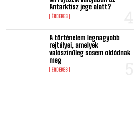
Antarktisz jege alatt?
ÉRDEKES
A történelem legnagyobb
rejtélyei, amelyek
valószínűleg sosem oldódnak
meg
ÉRDEKES