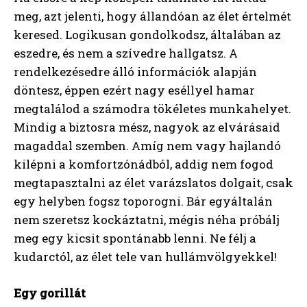
meg, azt jelenti, hogy állandóan az élet értelmét
keresed. Logikusan gondolkodsz, általában az
eszedre, és nem a szívedre hallgatsz. A
rendelkezésedre álló információk alapján
döntesz, éppen ezért nagy eséllyel hamar
megtalálod a számodra tökéletes munkahelyet.
Mindig a biztosra mész, nagyok az elvárásaid
magaddal szemben. Amíg nem vagy hajlandó
kilépni a komfortzónádból, addig nem fogod
megtapasztalni az élet varázslatos dolgait, csak
egy helyben fogsz toporogni. Bár egyáltalán
nem szeretsz kockáztatni, mégis néha próbálj
meg egy kicsit spontánabb lenni. Ne félj a
kudarctól, az élet tele van hullámvölgyekkel!
Egy gorillát