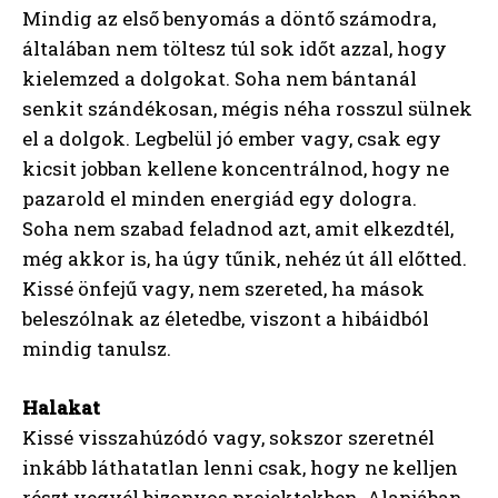
Mindig az első benyomás a döntő számodra,
általában nem töltesz túl sok időt azzal, hogy
kielemzed a dolgokat. Soha nem bántanál
senkit szándékosan, mégis néha rosszul sülnek
el a dolgok. Legbelül jó ember vagy, csak egy
kicsit jobban kellene koncentrálnod, hogy ne
pazarold el minden energiád egy dologra.
Soha nem szabad feladnod azt, amit elkezdtél,
még akkor is, ha úgy tűnik, nehéz út áll előtted.
Kissé önfejű vagy, nem szereted, ha mások
beleszólnak az életedbe, viszont a hibáidból
mindig tanulsz.
Halakat
Kissé visszahúzódó vagy, sokszor szeretnél
inkább láthatatlan lenni csak, hogy ne kelljen
részt vegyél bizonyos projektekben. Alapjában