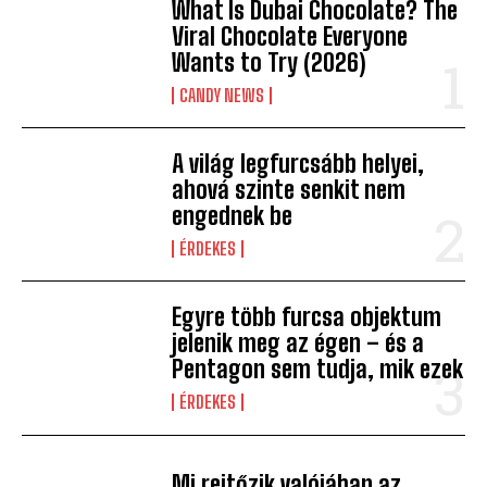
What Is Dubai Chocolate? The
Viral Chocolate Everyone
Wants to Try (2026)
CANDY NEWS
A világ legfurcsább helyei,
ahová szinte senkit nem
engednek be
ÉRDEKES
Egyre több furcsa objektum
jelenik meg az égen – és a
Pentagon sem tudja, mik ezek
ÉRDEKES
Mi rejtőzik valójában az