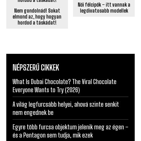
Női félcipők – itt vannak a
Nem gondolnád! Sokat
legdivatosabb modellek
elmond az, hogy hogyan
hordod a táskádat!
NÉPSZERŰ CIKKEK
What Is Dubai Chocolate? The Viral Chocolate
Everyone Wants to Try (2026)
A világ legfurcsább helyei, ahová szinte senkit
nem engednek be
Egyre több furcsa objektum jelenik meg az égen –
és a Pentagon sem tudja, mik ezek