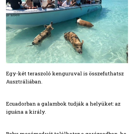
Egy-két teraszoló kenguruval is összefuthatsz
Ausztráliában.
Ecuadorban a galambok tudják a helyüket: az
iguána a király.
Baby mosómedvét találhatsz a garázsodban, ha