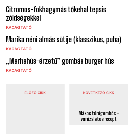
Citromos-fokhagymás tőkehal tepsis
zöldségekkel
KACAGTATÓ
Marika néni almás sütije (klasszikus, puha)
KACAGTATÓ
„Marhahús-érzetű” gombás burger hús
KACAGTATÓ
ELŐZŐ CIKK
KÖVETKEZŐ CIKK
Mákos túrógombóc –
varázslatos recept
15 furcsa külföldi szokás,