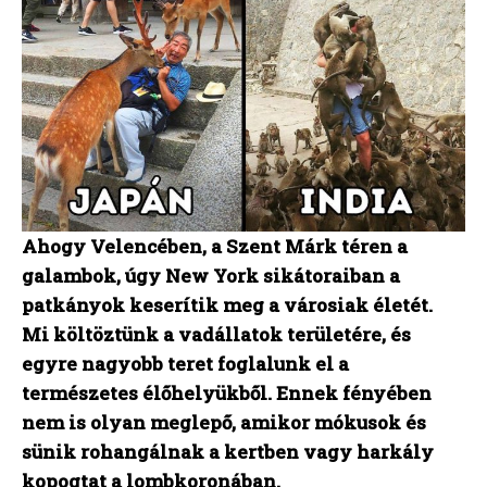
Ahogy Velencében, a Szent Márk téren a
galambok, úgy New York sikátoraiban a
patkányok keserítik meg a városiak életét.
Mi költöztünk a vadállatok területére, és
egyre nagyobb teret foglalunk el a
természetes élőhelyükből. Ennek fényében
nem is olyan meglepő, amikor mókusok és
sünik rohangálnak a kertben vagy harkály
kopogtat a lombkoronában.