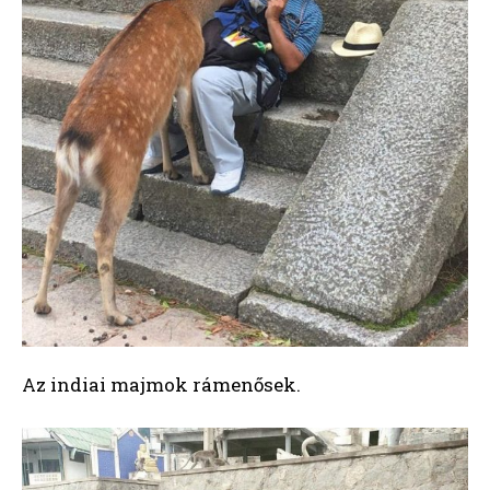
Az indiai majmok rámenősek.