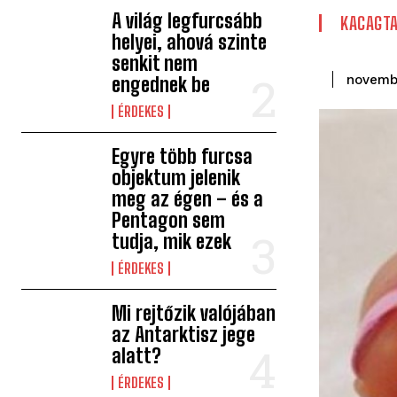
A világ legfurcsább
KACAGT
helyei, ahová szinte
senkit nem
novemb
engednek be
ÉRDEKES
Egyre több furcsa
objektum jelenik
meg az égen – és a
Pentagon sem
tudja, mik ezek
ÉRDEKES
Mi rejtőzik valójában
az Antarktisz jege
alatt?
ÉRDEKES